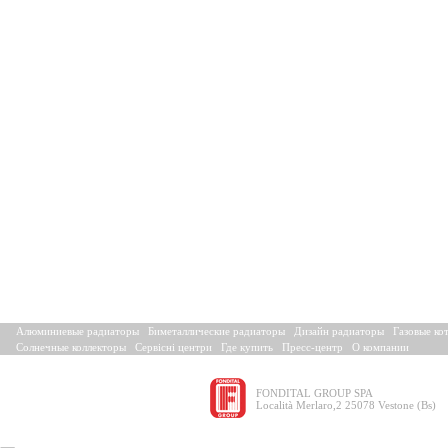
Алюминиевые радиаторы
Биметаллические радиаторы
Дизайн радиаторы
Газовые ко
Солнечные коллекторы
Сервісні центри
Где купить
Пресс-центр
О компании
FONDITAL GROUP SPA
Località Merlaro,2 25078 Vestone (Bs)