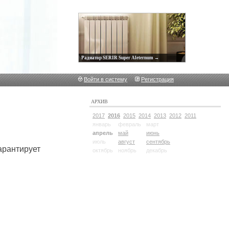
Радиатор SERIR Super Aleternum →
Войти в систему
Регистрация
АРХИВ
2017
2016
2015
2014
2013
2012
2011
январь
февраль
март
апрель
май
июнь
июль
август
сентябрь
арантирует
октябрь
ноябрь
декабрь