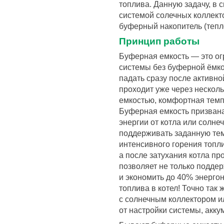
топлива. Данную задачу, в
системой солечных коллект
буферный накопитель (тепл
Принцип работы
Буферная емкость — это ог
системы без буферной ёмко
падать сразу после активн
проходит уже через несколь
емкостью, комфортная темп
Буферная емкость призван
энергии от котла или солне
поддерживать заданную те
интенсивного горения топли
а после затухания котла пр
позволяет не только подде
и экономить до 40% энерго
топлива в котел! Точно так
с солнечным коллектором и
от настройки системы, акку